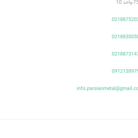
021887520
021883005
021887314
091213897
info.parsianmetal@gmail.