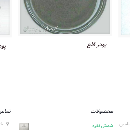
پودر قلع
پود
محصولات
تماس 
تامین
شمش نقره