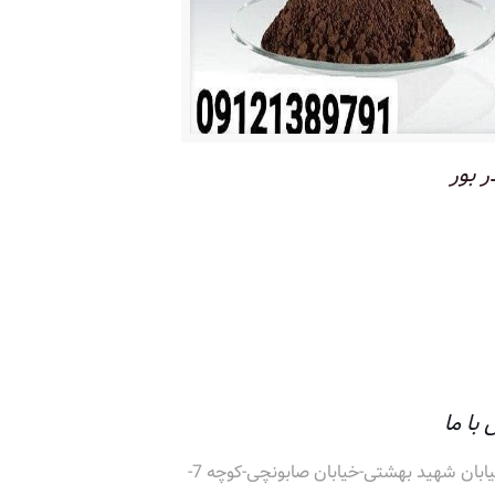
ر بور
با ما
خیابان شهید بهشتی-خیابان صابونچی-کوچه 7-