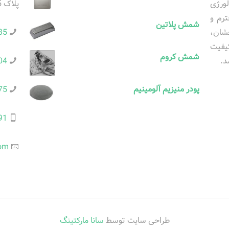
لورژی
پلاک 75-واحد 10
رم و
شمش پلاتین
بقه درخشان،
35
کیفیت
شمش کروم
د.
04
پودر منیزیم آلومینیم
75
91
com
📧
طراحی سایت توسط
سانا مارکتینگ